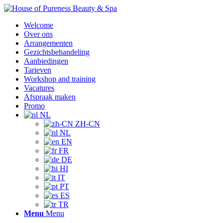
Welcome
Over ons
Arrangementen
Gezichtsbehandeling
Aanbiedingen
Tarieven
Workshop and training
Vacatures
Afspraak maken
Promo
NL
ZH-CN
NL
EN
FR
DE
HI
IT
PT
ES
TR
Menu
Menu